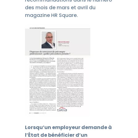
des mois de mars et avril du
magazine HR Square.
Lorsqu
’
un employeur demande
à
l
’É
tat de b
é
n
é
ficier d
’
un