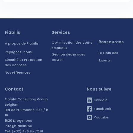
Fiabilis
Services
Ressources
Optimisation des coûts
À propos de Fiabilis
salariaux
Rejoignez-nous
Le Coin des
Gestion des risques
Sécurité et Protection
payroll
Experts
des données
Nos références
Contact
Nous suivre
Fiabilis Consulting Group
Linkedin
Belgium
Facebook
Bld de l’Humanité, 233 / b
10
Youtube
1620 Drogenbos
info@fiabilis.be
Tel. (+32) 476 95 72 91