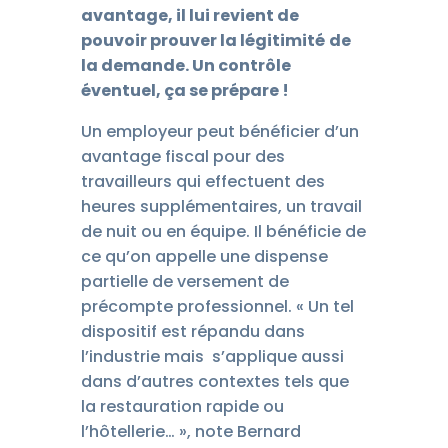
avantage, il lui revient de
pouvoir prouver la l
é
gitimit
é
de
la demande. Un contr
ô
le
é
ventuel,
ç
a se pr
é
pare !
Un employeur peut bénéficier d’un
avantage fiscal pour des
travailleurs qui effectuent des
heures supplémentaires, un travail
de nuit ou en équipe. Il bénéficie de
ce qu’on appelle une dispense
partielle de versement de
précompte professionnel. « Un tel
dispositif est répandu dans
l’industrie mais s’applique aussi
dans d’autres contextes tels que
la restauration rapide ou
l’hôtellerie… », note Bernard