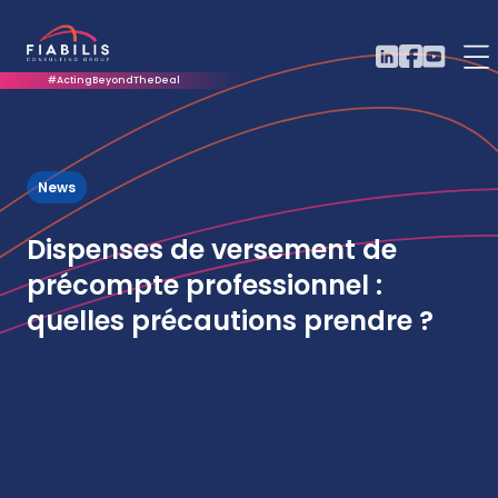
#ActingBeyondTheDeal
News
Dispenses de versement de
précompte professionnel :
quelles précautions prendre ?