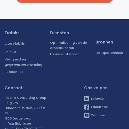
Fiabilis
Diensten
Bronnen
Optimalisering van de
Over Fiabilis
arbeidskosten
Join us
De Expertenhoek
Loonrisicobeheer
Veiligheid en
gegevensbescherming
Referenties
Contact
Ons volgen
Fiabilis Consulting Group
Linkedin
Belgium
Facebook
Humaniteitslaan, 233 / b
10
Youtube
1620 Drogenbos
info@fiabilis.be
Tel. (+32) 470 07 23 99