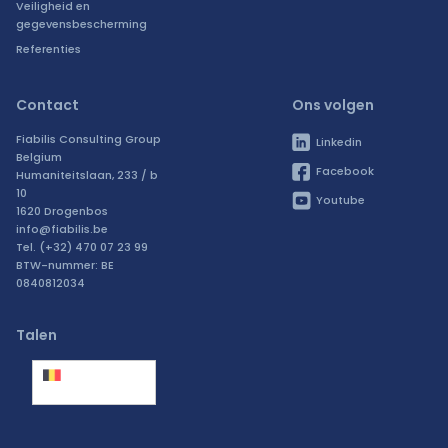
Veiligheid en
gegevensbescherming
Referenties
Contact
Ons volgen
Fiabilis Consulting Group
Linkedin
Belgium
Facebook
Humaniteitslaan, 233 / b
10
Youtube
1620 Drogenbos
info@fiabilis.be
Tel. (+32) 470 07 23 99
BTW-nummer: BE
0840812034
Talen
België
(Nederlands)