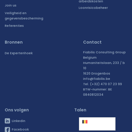
arbeidskosten
Join us
Loonrisicobeheer
Veiligheid en
gegevensbescherming
Referenties
Bronnen
Contact
Fiabilis Consulting Group
De Expertenhoek
Belgium
Humaniteitslaan, 233 / b
10
1620 Drogenbos
info@fiabilis.be
Tel. (+32) 470 07 23 99
BTW-nummer: BE
0840812034
Ons volgen
Talen
België
Linkedin
(Nederlands)
Facebook