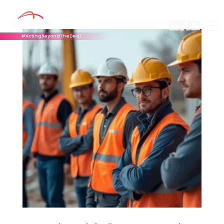
#ActingBeyondTheDeal