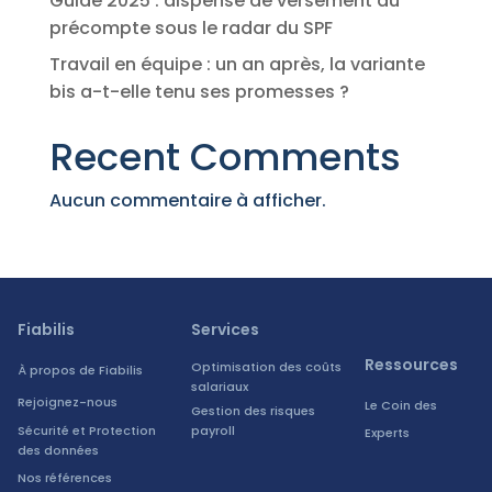
Guide 2025 : dispense de versement du
précompte sous le radar du SPF
Travail en équipe : un an après, la variante
bis a-t-elle tenu ses promesses ?
Recent Comments
Aucun commentaire à afficher.
Fiabilis
Services
Ressources
Optimisation des coûts
À propos de Fiabilis
salariaux
Rejoignez-nous
Le Coin des
Gestion des risques
Sécurité et Protection
payroll
Experts
des données
Nos références