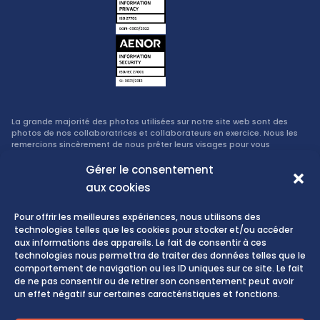
La grande majorité des photos utilisées sur notre site web sont des
photos de nos collaboratrices et collaborateurs en exercice. Nous les
remercions sincèrement de nous prêter leurs visages pour vous
permettre de découvrir notre entreprise de la manière la plus
authentique possible.
Gérer le consentement
aux cookies
Politique de sécurité de l’information et de confidentialité
Pour offrir les meilleures expériences, nous utilisons des
technologies telles que les cookies pour stocker et/ou accéder
aux informations des appareils. Le fait de consentir à ces
technologies nous permettra de traiter des données telles que le
Conditions d’utilisation du site web
comportement de navigation ou les ID uniques sur ce site. Le fait
Politique de confidentialité
de ne pas consentir ou de retirer son consentement peut avoir
un effet négatif sur certaines caractéristiques et fonctions.
Politique de cookies
Fiabilis Consulting Group Belgium – Tous droits réservés